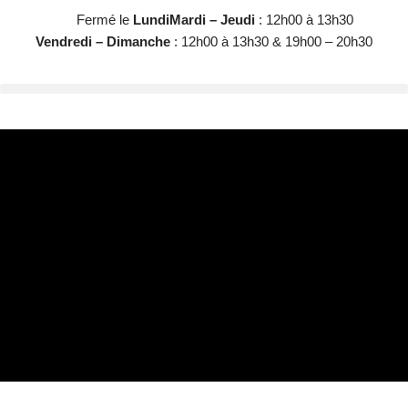
Fermé le
Lundi
Mardi – Jeudi
: 12h00 à 13h30
Vendredi – Dimanche
: 12h00 à 13h30 & 19h00 – 20h30
Aller
au
contenu
Réserver une table