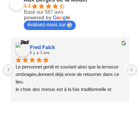
4.4
Basé sur 587 avis
powered by
G
o
o
g
l
e
évaluez-nous sur
Fred Falck
il y a 3 ans
Le personnel gentil et souriant ainsi que la terrasse 
ombragée,donnent déjà envie de retourner dans ce 
lieu.
le choix des menus est à la fois traditionnelle et 
original et nous avons passé un bon moment.